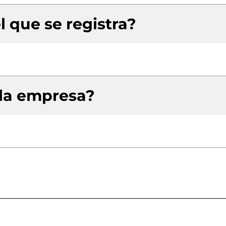
l que se registra?
 la empresa?