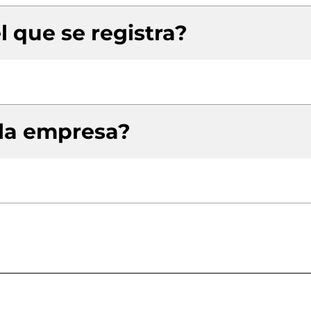
l que se registra?
 la empresa?