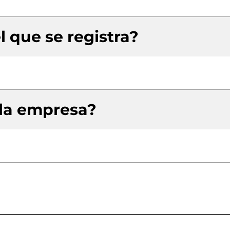
l que se registra?
 la empresa?