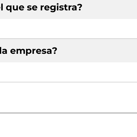
l que se registra?
 la empresa?