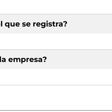
l que se registra?
 la empresa?