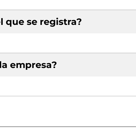
l que se registra?
 la empresa?