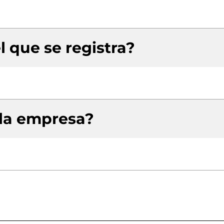
l que se registra?
 la empresa?