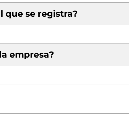
l que se registra?
 la empresa?