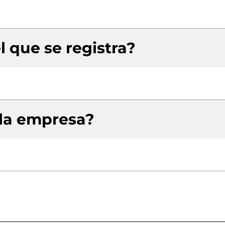
l que se registra?
 la empresa?