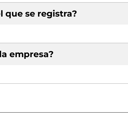
l que se registra?
 la empresa?