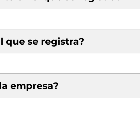
l que se registra?
 la empresa?