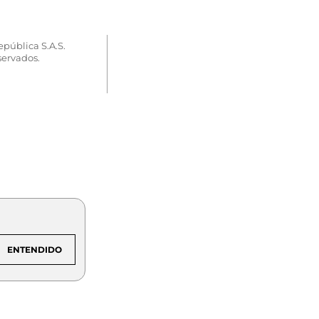
epública S.A.S.
servados.
ENTENDIDO