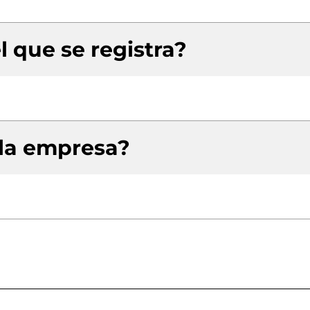
l que se registra?
 la empresa?