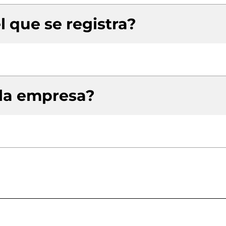
l que se registra?
 la empresa?