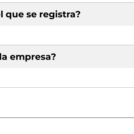
l que se registra?
 la empresa?