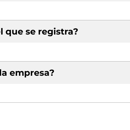
l que se registra?
 la empresa?