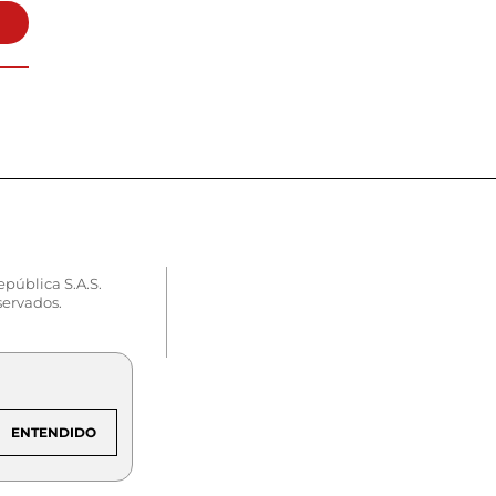
epública S.A.S.
servados.
ENTENDIDO