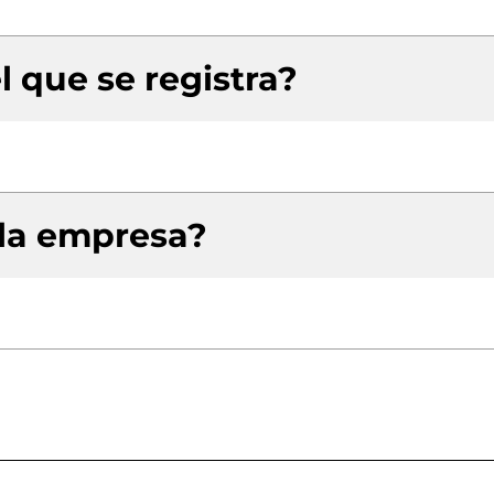
l que se registra?
 la empresa?