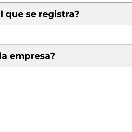
l que se registra?
 la empresa?