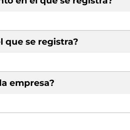
to en el que se registra?
l que se registra?
 la empresa?