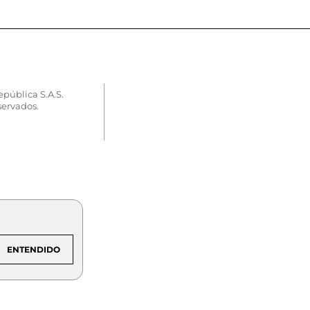
epública S.A.S.
servados.
ENTENDIDO