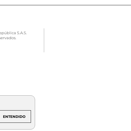
epública S.A.S.
servados.
ENTENDIDO