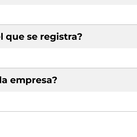
l que se registra?
 la empresa?