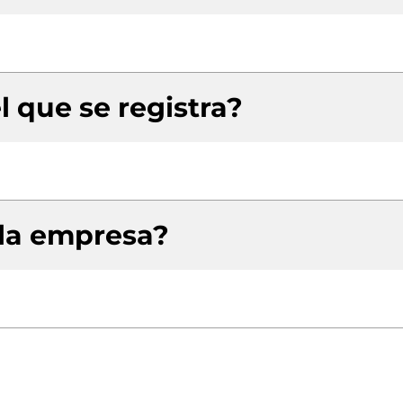
l que se registra?
 la empresa?