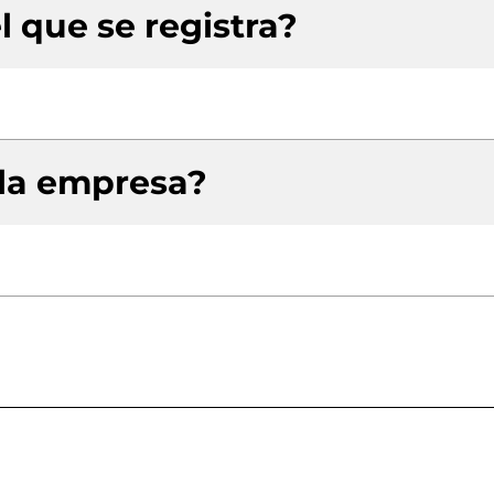
l que se registra?
 la empresa?