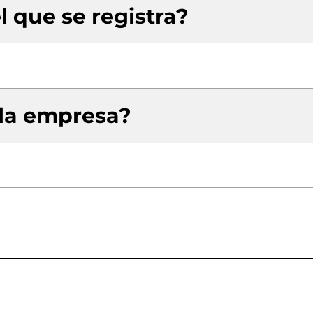
l que se registra?
 la empresa?