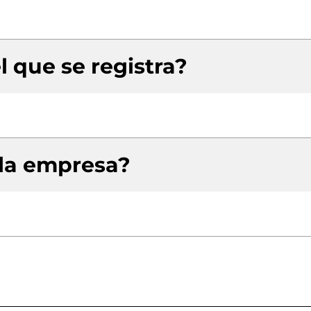
l que se registra?
 la empresa?