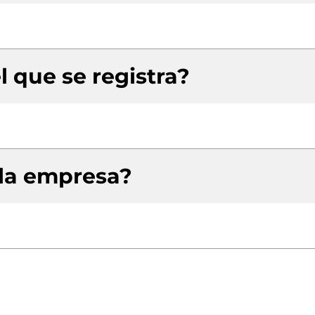
l que se registra?
 la empresa?