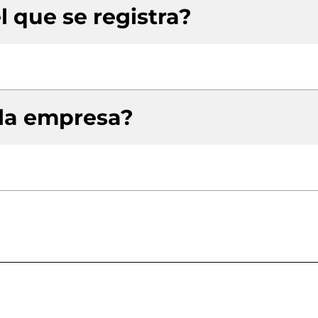
l que se registra?
 la empresa?