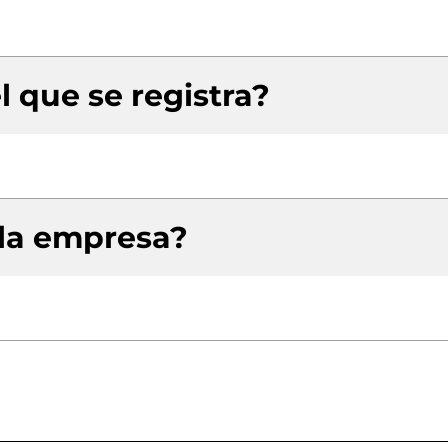
l que se registra?
 la empresa?