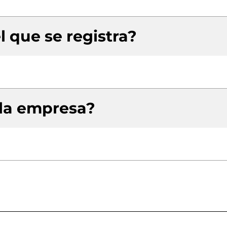
l que se registra?
 la empresa?