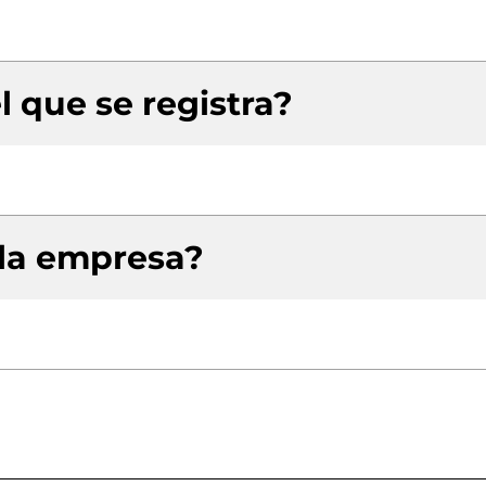
l que se registra?
 la empresa?