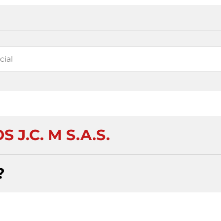
 J.C. M S.A.S.
?