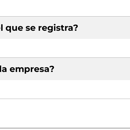
l que se registra?
 la empresa?