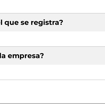
l que se registra?
 la empresa?