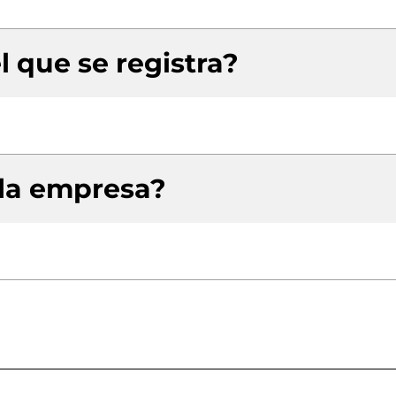
l que se registra?
 la empresa?