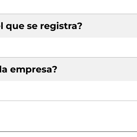
l que se registra?
 la empresa?