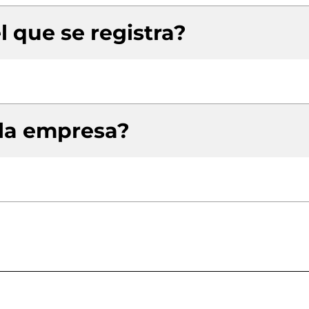
l que se registra?
 la empresa?