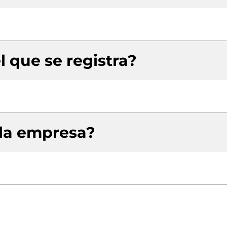
l que se registra?
 la empresa?