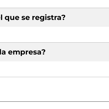
l que se registra?
 la empresa?