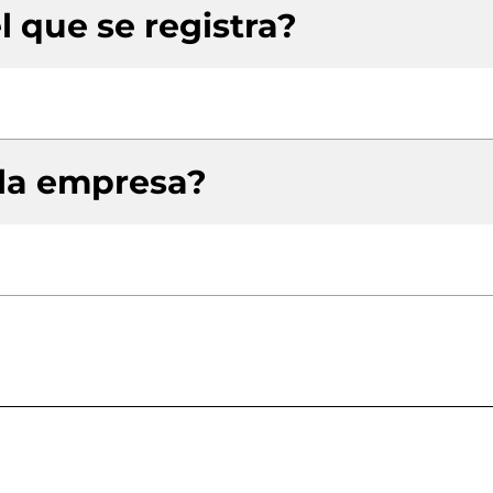
l que se registra?
 la empresa?