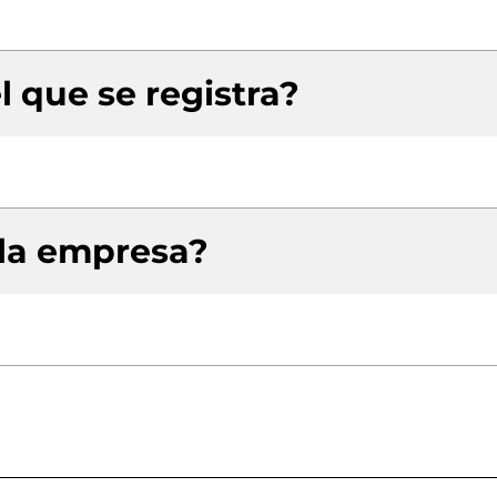
l que se registra?
 la empresa?