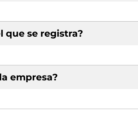
l que se registra?
 la empresa?