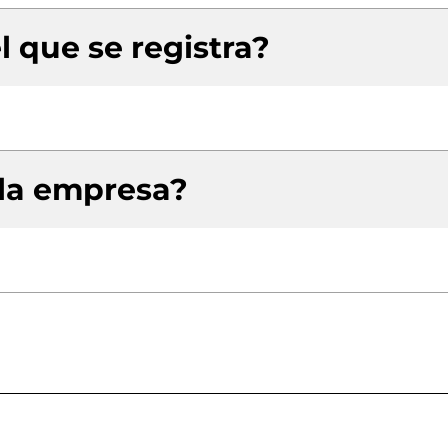
l que se registra?
 la empresa?