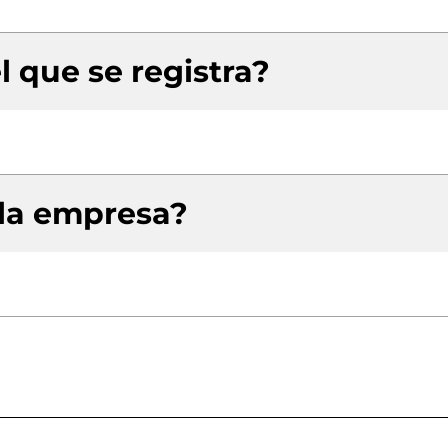
l que se registra?
 la empresa?