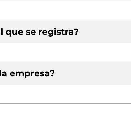
l que se registra?
 la empresa?