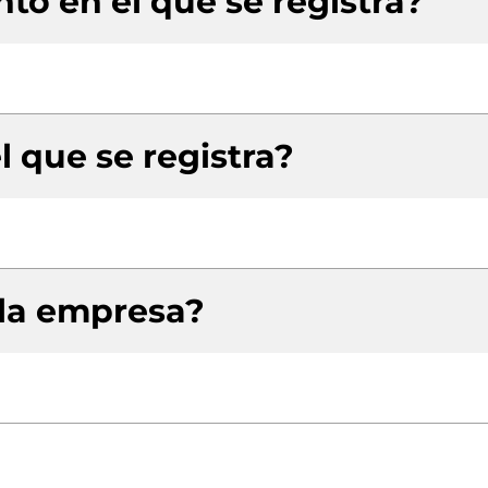
to en el que se registra?
l que se registra?
 la empresa?