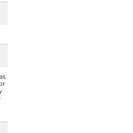
as
or
y
e