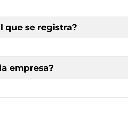
l que se registra?
 la empresa?