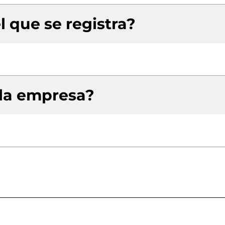
l que se registra?
 la empresa?