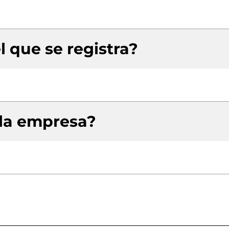
l que se registra?
 la empresa?