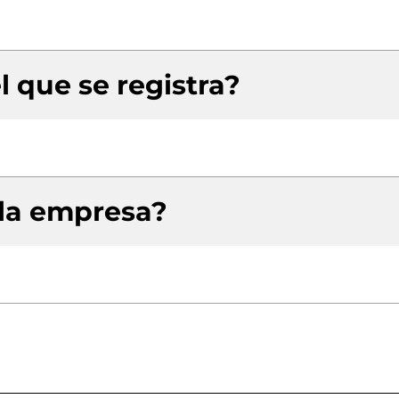
l que se registra?
 la empresa?