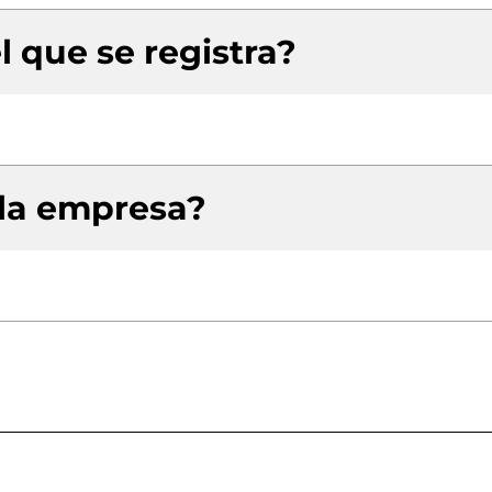
l que se registra?
 la empresa?