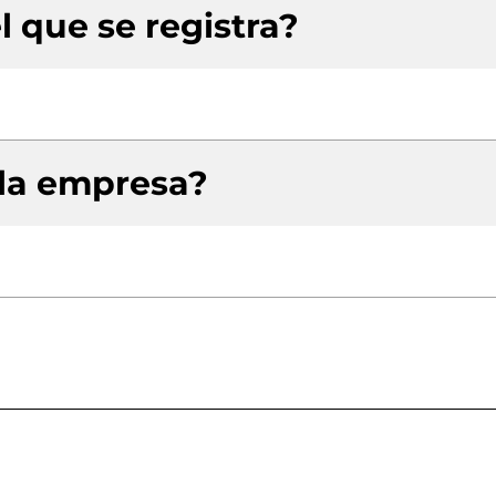
l que se registra?
 la empresa?