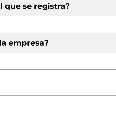
l que se registra?
 la empresa?